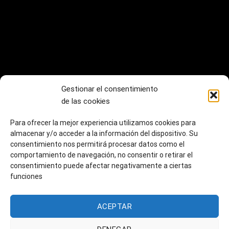
Gestionar el consentimiento
de las cookies
Financiado por el Programa KIT Digital. Plan de
Recuperación, Transformación y Resiliencia de España
Para ofrecer la mejor experiencia utilizamos cookies para
"Next Generation EU".
almacenar y/o acceder a la información del dispositivo. Su
consentimiento nos permitirá procesar datos como el
comportamiento de navegación, no consentir o retirar el
consentimiento puede afectar negativamente a ciertas
funciones
ACEPTAR